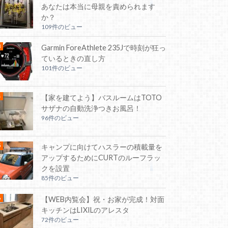
あなたは本当に母親を責められます
か？
109件のビュー
Garmin ForeAthlete 235Jで時刻が狂っ
ているときの直し方
101件のビュー
【家を建てよう】バスルームはTOTO
サザナの自動洗浄つきお風呂！
96件のビュー
キャンプに向けてハスラーの積載量を
アップするためにCURTのルーフラッ
クを設置
85件のビュー
【WEB内覧会】祝・お家が完成！対面
キッチンはLIXILのアレスタ
72件のビュー