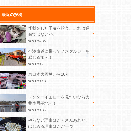
最近の投稿
怪我をした子猫を拾う、これは運
命ではないか。
2021.06.06
小湊鐵道に乗ってノスタルジーを
感じる旅へ！
2021.03.25
東日本大震災から10年
2021.03.10
ドクターイエローを見たいなら大
井車両基地へ！
2021.03.08
やらない理由はたくさんあれど、
はじめる理由はただ一つ