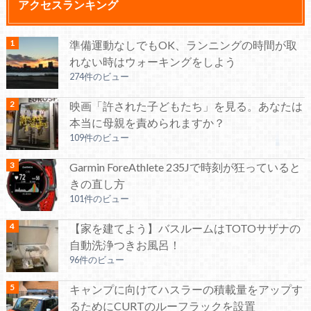
アクセスランキング
準備運動なしでもOK、ランニングの時間が取
れない時はウォーキングをしよう
274件のビュー
映画「許された子どもたち」を見る。あなたは
本当に母親を責められますか？
109件のビュー
Garmin ForeAthlete 235Jで時刻が狂っていると
きの直し方
101件のビュー
【家を建てよう】バスルームはTOTOサザナの
自動洗浄つきお風呂！
96件のビュー
キャンプに向けてハスラーの積載量をアップす
るためにCURTのルーフラックを設置