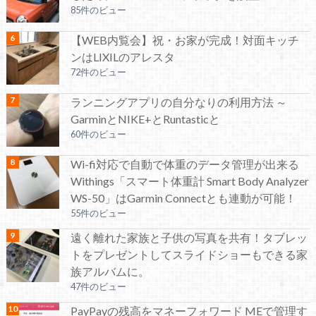
85件のビュー
【WEB内覧会】祝・お家が完成！対面キッチ
ンはLIXILのアレスタ
72件のビュー
ランニングアプリの自分なりの利用方法 ～
GarminとNIKE+とRuntasticと
60件のビュー
Wi-fi対応で自動で体重のデータ管理が出来る
Withings「スマート体重計 Smart Body Analyzer
WS-50」はGarmin Connectとも連動が可能！
55件のビュー
遠く離れた家族と子供の写真を共有！タブレッ
トをプレゼントしてスライドショーもできる家
族アルバムに。
47件のビュー
PayPayの残高をマネーフォワード MEで管理す