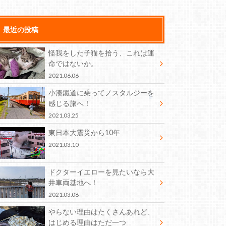
最近の投稿
怪我をした子猫を拾う、これは運
命ではないか。
2021.06.06
小湊鐵道に乗ってノスタルジーを
感じる旅へ！
2021.03.25
東日本大震災から10年
2021.03.10
ドクターイエローを見たいなら大
井車両基地へ！
2021.03.08
やらない理由はたくさんあれど、
はじめる理由はただ一つ