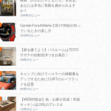
映画「許された子どもたち」を見る。
あなたは本当に母親を責められます
か？
109件のビュー
Garmin ForeAthlete 235Jで時刻が狂っ
ているときの直し方
101件のビュー
【家を建てよう】バスルームはTOTO
サザナの自動洗浄つきお風呂！
96件のビュー
キャンプに向けてハスラーの積載量を
アップするためにCURTのルーフラッ
クを設置
85件のビュー
【WEB内覧会】祝・お家が完成！対面
キッチンはLIXILのアレスタ
72件のビュー