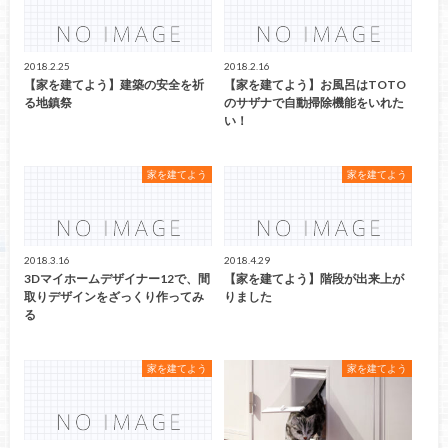
2018.2.25
2018.2.16
【家を建てよう】建築の安全を祈
【家を建てよう】お風呂はTOTO
る地鎮祭
のサザナで自動掃除機能をいれた
い！
家を建てよう
家を建てよう
2018.3.16
2018.4.29
3Dマイホームデザイナー12で、間
【家を建てよう】階段が出来上が
取りデザインをざっくり作ってみ
りました
る
家を建てよう
家を建てよう