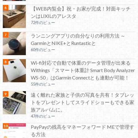
【WEB内覧会】祝・お家が完成！対面キッチ
ンはLIXILのアレスタ
72件のビュー
ランニングアプリの自分なりの利用方法 ～
GarminとNIKE+とRuntasticと
60件のビュー
Wi-fi対応で自動で体重のデータ管理が出来る
Withings「スマート体重計 Smart Body Analyzer
WS-50」はGarmin Connectとも連動が可能！
55件のビュー
遠く離れた家族と子供の写真を共有！タブレッ
トをプレゼントしてスライドショーもできる家
族アルバムに。
47件のビュー
PayPayの残高をマネーフォワード MEで管理す
る方法