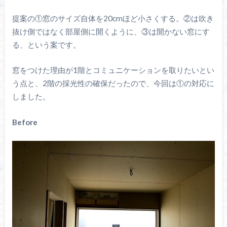
提案の①窓のサイズ自体を20cmほど小さくする。②は吹き
抜け側ではなく部屋側に開くように、③は開かない窓にす
る、という案です。
窓をつけた理由が1階とコミュニケーションを取りたいとい
う点と、2階の採光性の確保だったので、今回は①の対応に
しました。
Before