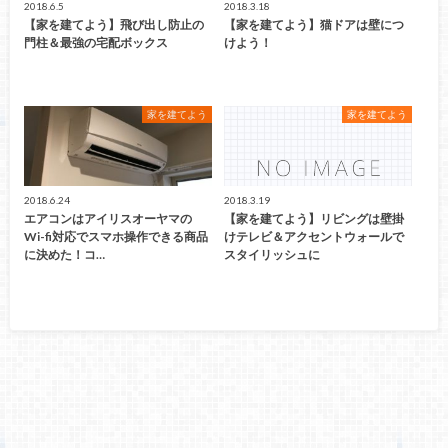
2018.6.5
2018.3.18
【家を建てよう】飛び出し防止の
【家を建てよう】猫ドアは壁につ
門柱＆最強の宅配ボックス
けよう！
家を建てよう
家を建てよう
2018.6.24
2018.3.19
エアコンはアイリスオーヤマの
【家を建てよう】リビングは壁掛
Wi-fi対応でスマホ操作できる商品
けテレビ＆アクセントウォールで
に決めた！コ…
スタイリッシュに