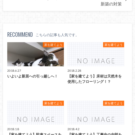
新築の対策
RECOMMEND
こちらの記事も人気です。
家を建てよう
家を建てよう
2018.6.27
2018.2.28
いよいよ新居への引っ越しへ！
【家を建てよう】床材は天然木を
使用したフローリング！？
家を建てよう
家を建てよう
2018.1.8
2018.4.2
【家を建てよう】駐車スペースを
【家を建てよう】工事中の内部を