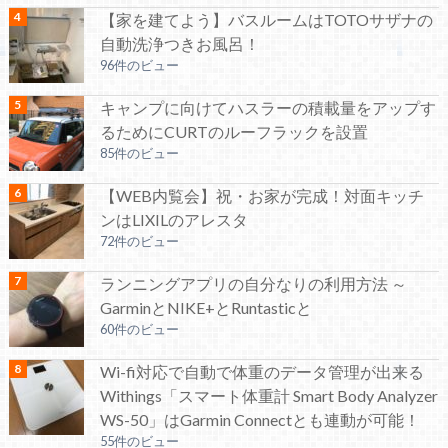
【家を建てよう】バスルームはTOTOサザナの
自動洗浄つきお風呂！
96件のビュー
キャンプに向けてハスラーの積載量をアップす
るためにCURTのルーフラックを設置
85件のビュー
【WEB内覧会】祝・お家が完成！対面キッチ
ンはLIXILのアレスタ
72件のビュー
ランニングアプリの自分なりの利用方法 ～
GarminとNIKE+とRuntasticと
60件のビュー
Wi-fi対応で自動で体重のデータ管理が出来る
Withings「スマート体重計 Smart Body Analyzer
WS-50」はGarmin Connectとも連動が可能！
55件のビュー