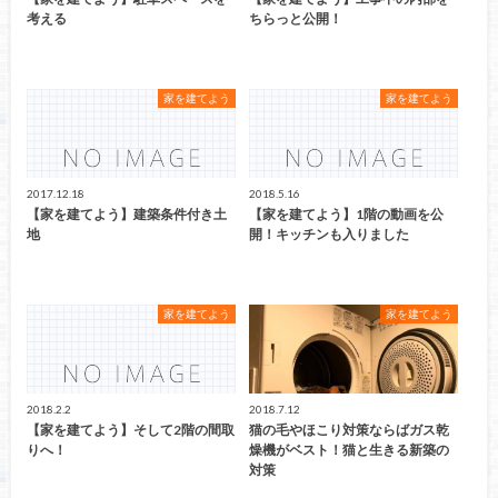
考える
ちらっと公開！
家を建てよう
家を建てよう
2017.12.18
2018.5.16
【家を建てよう】建築条件付き土
【家を建てよう】1階の動画を公
地
開！キッチンも入りました
家を建てよう
家を建てよう
2018.2.2
2018.7.12
【家を建てよう】そして2階の間取
猫の毛やほこり対策ならばガス乾
りへ！
燥機がベスト！猫と生きる新築の
対策