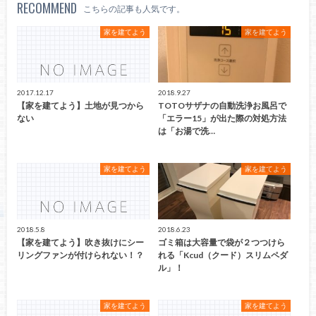
RECOMMEND
こちらの記事も人気です。
家を建てよう
家を建てよう
2017.12.17
2018.9.27
【家を建てよう】土地が見つから
TOTOサザナの自動洗浄お風呂で
ない
「エラー15」が出た際の対処方法
は「お湯で洗…
家を建てよう
家を建てよう
2018.5.8
2018.6.23
【家を建てよう】吹き抜けにシー
ゴミ箱は大容量で袋が２つつけら
リングファンが付けられない！？
れる「Kcud（クード）スリムペダ
ル」！
家を建てよう
家を建てよう