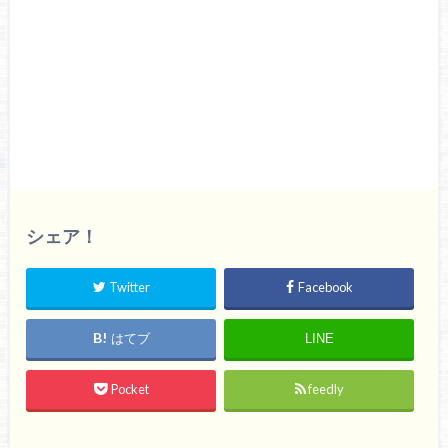
シェア！
Twitter
Facebook
はてブ
LINE
Pocket
feedly