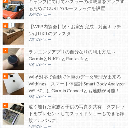
キャンプに向けてハスラーの積載量をアップす
るためにCURTのルーフラックを設置
85件のビュー
【WEB内覧会】祝・お家が完成！対面キッチ
ンはLIXILのアレスタ
72件のビュー
ランニングアプリの自分なりの利用方法 ～
GarminとNIKE+とRuntasticと
60件のビュー
Wi-fi対応で自動で体重のデータ管理が出来る
Withings「スマート体重計 Smart Body Analyzer
WS-50」はGarmin Connectとも連動が可能！
55件のビュー
遠く離れた家族と子供の写真を共有！タブレッ
トをプレゼントしてスライドショーもできる家
族アルバムに。
47件のビュー