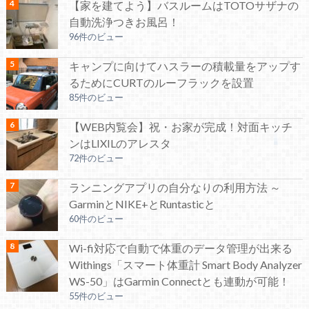
【家を建てよう】バスルームはTOTOサザナの
自動洗浄つきお風呂！
96件のビュー
キャンプに向けてハスラーの積載量をアップす
るためにCURTのルーフラックを設置
85件のビュー
【WEB内覧会】祝・お家が完成！対面キッチ
ンはLIXILのアレスタ
72件のビュー
ランニングアプリの自分なりの利用方法 ～
GarminとNIKE+とRuntasticと
60件のビュー
Wi-fi対応で自動で体重のデータ管理が出来る
Withings「スマート体重計 Smart Body Analyzer
WS-50」はGarmin Connectとも連動が可能！
55件のビュー