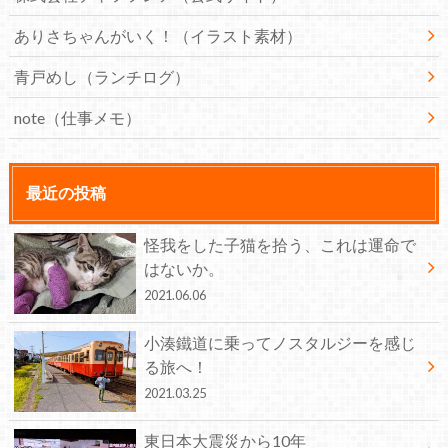
ありさちゃんがいく！（イラスト素材）
青戸めし（ランチログ）
note（仕事メモ）
最近の投稿
怪我をした子猫を拾う、これは運命で
はないか。
2021.06.06
小湊鐵道に乗ってノスタルジーを感じ
る旅へ！
2021.03.25
東日本大震災から10年