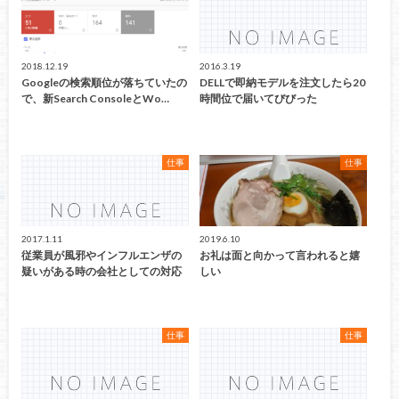
2018.12.19
2016.3.19
Googleの検索順位が落ちていたの
DELLで即納モデルを注文したら20
で、新Search ConsoleとWo…
時間位で届いてびびった
仕事
仕事
2017.1.11
2019.6.10
従業員が風邪やインフルエンザの
お礼は面と向かって言われると嬉
疑いがある時の会社としての対応
しい
仕事
仕事