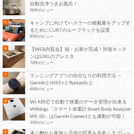
自動洗浄つきお風呂！
96件のビュー
キャンプに向けてハスラーの積載量をアップす
るためにCURTのルーフラックを設置
85件のビュー
【WEB内覧会】祝・お家が完成！対面キッチ
ンはLIXILのアレスタ
72件のビュー
ランニングアプリの自分なりの利用方法 ～
GarminとNIKE+とRuntasticと
60件のビュー
Wi-fi対応で自動で体重のデータ管理が出来る
Withings「スマート体重計 Smart Body Analyzer
WS-50」はGarmin Connectとも連動が可能！
55件のビュー
遠く離れた家族と子供の写真を共有！タブレッ