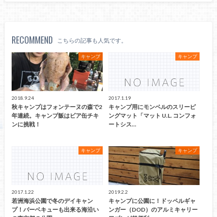
RECOMMEND
こちらの記事も人気です。
キャンプ
キャンプ
2018.9.24
2017.1.19
秋キャンプはフォンテーヌの森で2
キャンプ用にモンベルのスリーピ
年連続。キャンプ飯はビア缶チキ
ングマット「マット U.L. コンフォ
ンに挑戦！
ートシス…
キャンプ
キャンプ
2017.1.22
2019.2.2
若洲海浜公園で冬のデイキャン
キャンプに公園に！ドッペルギャ
プ！バーベキューも出来る海沿い
ンガー（DOD）のアルミキャリー