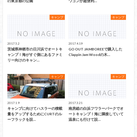
の東京都の公園
ワゴンが超便利…
キャンプ
キャンプ
2017.5.2
2017.4.19
茨城県神栖市の日川浜でオートキ
GO OUT JAMBOREEで購入した
ャンプ！海がすぐ側にあるファミ
Clappin Jam Woodの木…
リー向けのキャン…
キャンプ
キャンプ
2017.1.9
2017.3.21
キャンプに向けてハスラーの積載
南房総の白浜フワラーパークでオ
量をアップするためにCURTのル
ートキャンプ！海に隣接していて
ーフラックを設…
温泉にも行けて設…