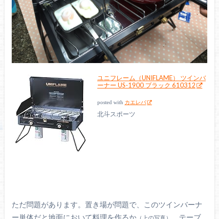
ユニフレーム（UNIFLAME） ツインバ
ーナー US-1900 ブラック 610312
posted with
カエレバ
北斗スポーツ
ただ問題があります。置き場が問題で、このツインバーナ
ー単体だと地面において料理を作るか
、テーブ
（上の写真）