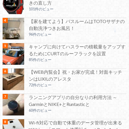
きの直し方
101件のビュー
【家を建てよう】バスルームはTOTOサザナの
自動洗浄つきお風呂！
96件のビュー
キャンプに向けてハスラーの積載量をアップす
るためにCURTのルーフラックを設置
85件のビュー
【WEB内覧会】祝・お家が完成！対面キッチ
ンはLIXILのアレスタ
72件のビュー
ランニングアプリの自分なりの利用方法 ～
GarminとNIKE+とRuntasticと
60件のビュー
Wi-fi対応で自動で体重のデータ管理が出来る