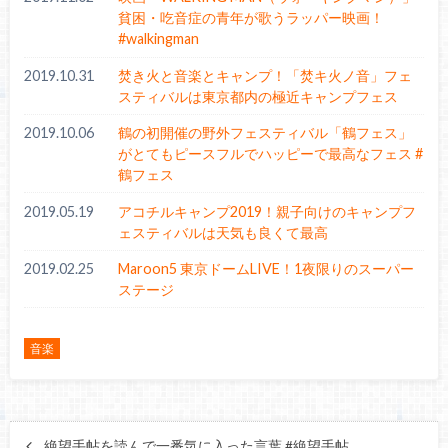
貧困・吃音症の青年が歌うラッパー映画！
#walkingman
2019.10.31
焚き火と音楽とキャンプ！「焚キ火ノ音」フェ
スティバルは東京都内の極近キャンプフェス
2019.10.06
鶴の初開催の野外フェスティバル「鶴フェス」
がとてもピースフルでハッピーで最高なフェス #
鶴フェス
2019.05.19
アコチルキャンプ2019！親子向けのキャンプフ
ェスティバルは天気も良くて最高
2019.02.25
Maroon5 東京ドームLIVE！1夜限りのスーパー
ステージ
音楽
絶望手帖を読んで一番気に入った言葉 #絶望手帖