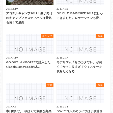
2019.5.19
2017.4.18
アコチルキャンプ2019！親子向け
GO OUT JAMBOREE 2017 に行っ
のキャンプフェスティバルは天気
てきました。ロケーションも音…
も良くて最高
キャンプ
音楽
2017.4.19
2016.2.17
GO OUT JAMBOREEで購入した
モアリズム「月のカタワレ」が渋
Clappin Jam Woodの木…
くてかっこ良すぎてウィスキーを
飲みたくなる
音楽
音楽
2017.7.5
2016.3.31
本日聴いた、やばくて素敵な邦楽
D.W.ニコルズのライブは子供連れ