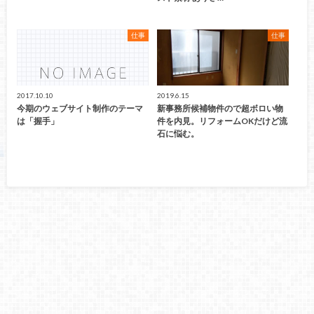
仕事
仕事
2017.10.10
2019.6.15
今期のウェブサイト制作のテーマ
新事務所候補物件ので超ボロい物
は「握手」
件を内見。リフォームOKだけど流
石に悩む。