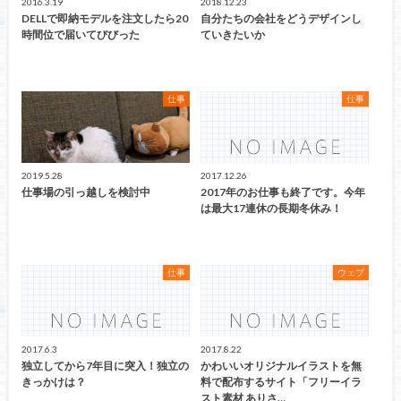
2016.3.19
2018.12.23
DELLで即納モデルを注文したら20
自分たちの会社をどうデザインし
時間位で届いてびびった
ていきたいか
仕事
仕事
2019.5.28
2017.12.26
仕事場の引っ越しを検討中
2017年のお仕事も終了です。今年
は最大17連休の長期冬休み！
仕事
ウェブ
2017.6.3
2017.8.22
独立してから7年目に突入！独立の
かわいいオリジナルイラストを無
きっかけは？
料で配布するサイト「フリーイラ
スト素材 ありさ…