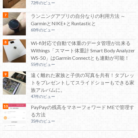
72件のビュー
ランニングアプリの自分なりの利用方法 ～
GarminとNIKE+とRuntasticと
60件のビュー
Wi-fi対応で自動で体重のデータ管理が出来る
Withings「スマート体重計 Smart Body Analyzer
WS-50」はGarmin Connectとも連動が可能！
55件のビュー
遠く離れた家族と子供の写真を共有！タブレッ
トをプレゼントしてスライドショーもできる家
族アルバムに。
47件のビュー
PayPayの残高をマネーフォワード MEで管理す
る方法
35件のビュー