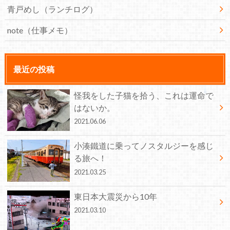
青戸めし（ランチログ）
note（仕事メモ）
最近の投稿
怪我をした子猫を拾う、これは運命で
はないか。
2021.06.06
小湊鐵道に乗ってノスタルジーを感じ
る旅へ！
2021.03.25
東日本大震災から10年
2021.03.10