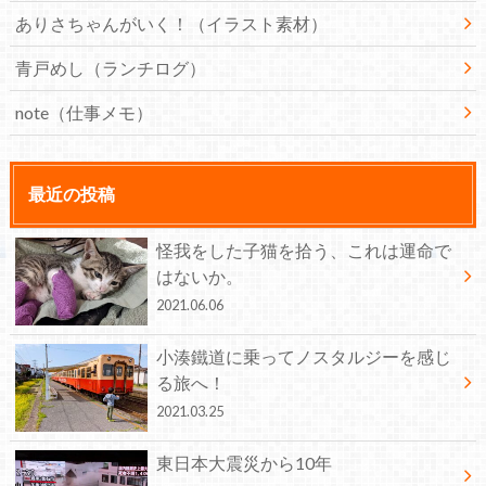
ありさちゃんがいく！（イラスト素材）
青戸めし（ランチログ）
note（仕事メモ）
最近の投稿
怪我をした子猫を拾う、これは運命で
はないか。
2021.06.06
小湊鐵道に乗ってノスタルジーを感じ
る旅へ！
2021.03.25
東日本大震災から10年