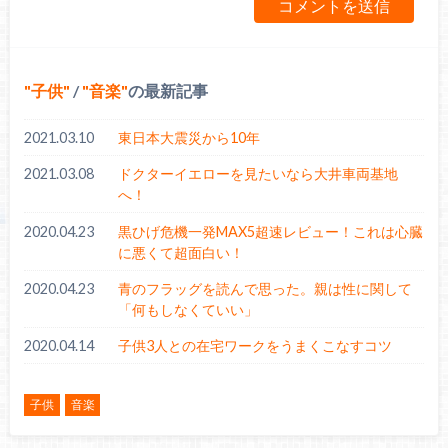
子供
/
音楽
の最新記事
2021.03.10
東日本大震災から10年
2021.03.08
ドクターイエローを見たいなら大井車両基地
へ！
2020.04.23
黒ひげ危機一発MAX5超速レビュー！これは心臓
に悪くて超面白い！
2020.04.23
青のフラッグを読んで思った。親は性に関して
「何もしなくていい」
2020.04.14
子供3人との在宅ワークをうまくこなすコツ
子供
音楽