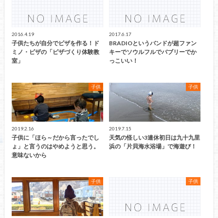
2016.4.19
2017.6.17
子供たちが自分でピザを作る！ド
BRADIOというバンドが超ファン
ミノ・ピザの「ピザづくり体験教
キーでソウルフルでバブリーでか
室」
っこいい！
子供
子供
2019.2.16
2019.7.15
子供に「ほら～だから言ったでし
天気の怪しい3連休初日は九十九里
ょ」と言うのはやめようと思う。
浜の「片貝海水浴場」で海遊び！
意味ないから
子供
子供