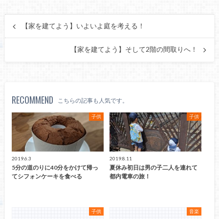
【家を建てよう】いよいよ庭を考える！
【家を建てよう】そして2階の間取りへ！
RECOMMEND
こちらの記事も人気です。
子供
子供
2019.6.3
2019.8.11
5分の道のりに40分をかけて帰っ
夏休み初日は男の子二人を連れて
てシフォンケーキを食べる
都内電車の旅！
子供
音楽