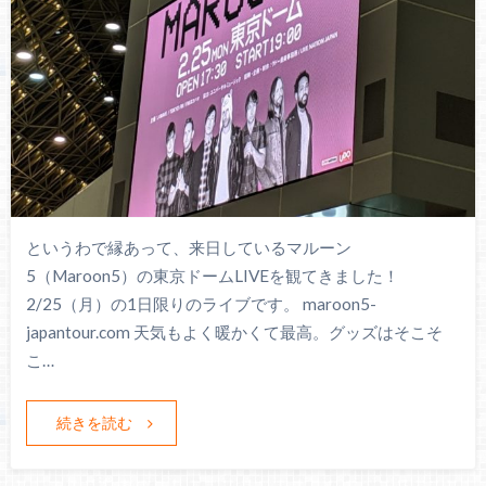
というわで縁あって、来日しているマルーン
5（Maroon5）の東京ドームLIVEを観てきました！
2/25（月）の1日限りのライブです。 maroon5-
japantour.com 天気もよく暖かくて最高。グッズはそこそ
こ…
続きを読む