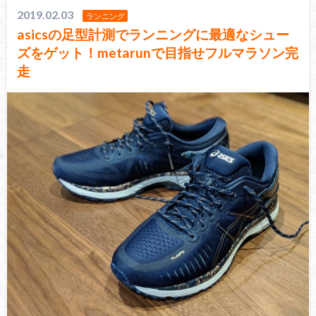
2019.02.03
ランニング
asicsの足型計測でランニングに最適なシュー
ズをゲット！metarunで目指せフルマラソン完
走