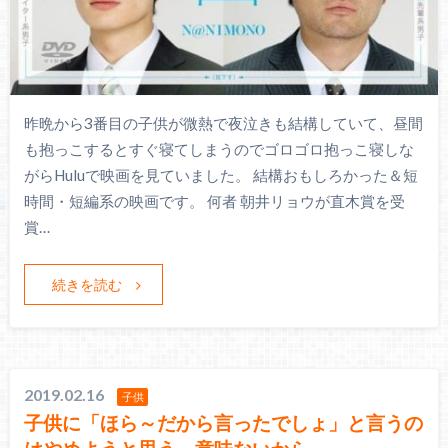
昨晩から3番目の子供が微熱で夜泣きも結構していて、昼間
も抱っこするとすぐ寝てしまうのでゴロゴロ抱っこ寝しな
がらHuluで映画を見ていました。 結構おもしろかった＆短
時間・短編系の映画です。 何者 朝井リョウが直木賞を受
賞…
続きを読む
2019.02.16
子供
子供に「ほら～だから言ったでしょ」と言うの