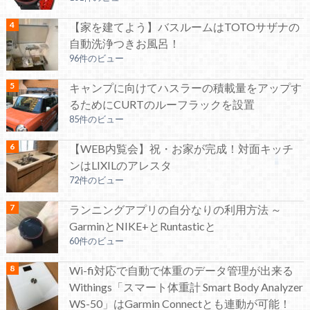
【家を建てよう】バスルームはTOTOサザナの
自動洗浄つきお風呂！
96件のビュー
キャンプに向けてハスラーの積載量をアップす
るためにCURTのルーフラックを設置
85件のビュー
【WEB内覧会】祝・お家が完成！対面キッチ
ンはLIXILのアレスタ
72件のビュー
ランニングアプリの自分なりの利用方法 ～
GarminとNIKE+とRuntasticと
60件のビュー
Wi-fi対応で自動で体重のデータ管理が出来る
Withings「スマート体重計 Smart Body Analyzer
WS-50」はGarmin Connectとも連動が可能！