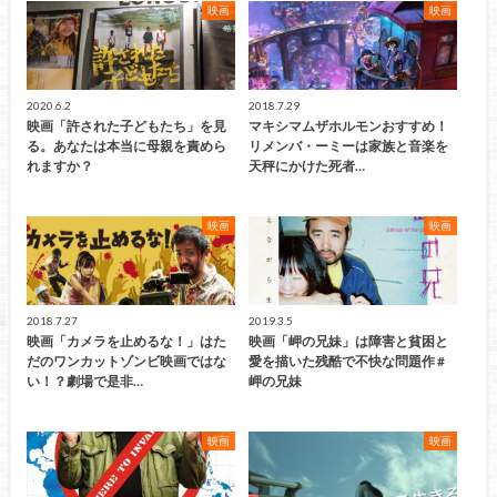
映画
映画
2020.6.2
2018.7.29
映画「許された子どもたち」を見
マキシマムザホルモンおすすめ！
る。あなたは本当に母親を責めら
リメンバ・ーミーは家族と音楽を
れますか？
天秤にかけた死者…
映画
映画
2018.7.27
2019.3.5
映画「カメラを止めるな！」はた
映画「岬の兄妹」は障害と貧困と
だのワンカットゾンビ映画ではな
愛を描いた残酷で不快な問題作 #
い！？劇場で是非…
岬の兄妹
映画
映画