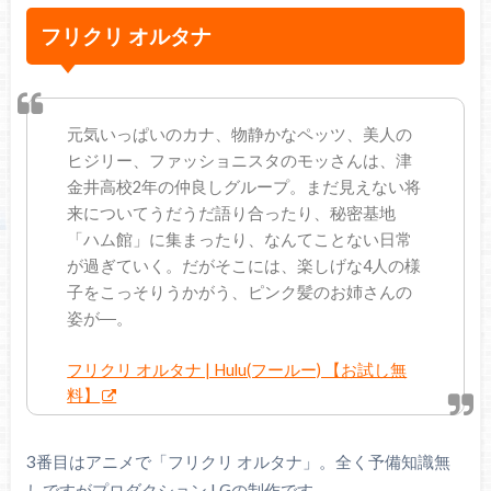
フリクリ オルタナ
元気いっぱいのカナ、物静かなペッツ、美人の
ヒジリー、ファッショニスタのモッさんは、津
金井高校2年の仲良しグループ。まだ見えない将
来についてうだうだ語り合ったり、秘密基地
「ハム館」に集まったり、なんてことない日常
が過ぎていく。だがそこには、楽しげな4人の様
子をこっそりうかがう、ピンク髪のお姉さんの
姿が―。
フリクリ オルタナ | Hulu(フールー) 【お試し無
料】
3番目はアニメで「フリクリ オルタナ」。全く予備知識無
しですがプロダクション I.Gの制作です。