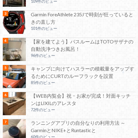
109件のビュー
Garmin ForeAthlete 235Jで時刻が狂っていると
きの直し方
101件のビュー
【家を建てよう】バスルームはTOTOサザナの
自動洗浄つきお風呂！
96件のビュー
キャンプに向けてハスラーの積載量をアップす
るためにCURTのルーフラックを設置
85件のビュー
【WEB内覧会】祝・お家が完成！対面キッチ
ンはLIXILのアレスタ
72件のビュー
ランニングアプリの自分なりの利用方法 ～
GarminとNIKE+とRuntasticと
60件のビュー