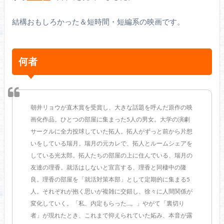
結構おもしろかった＆短時間・短編系の映画です。
何者
朝井リョウが直木賞を受賞し、大きな話題を呼んだ原作の映
画化作品。ひとつの部屋に集まった5人の男女。大学の演劇
サークルに全力投球していた拓人。拓人がずっと前から片想
いをしている瑞月。瑞月の元カレで、拓人とルームシェアを
している光太郎。拓人たちの部屋の上に住んでいる、瑞月の
友達の理香。就活はしないと宣言する、理香と同棲中の隆
良。理香の部屋を「就活対策本部」として定期的に集まる5
人。それぞれが抱く思いが複雑に交錯し、徐々に人間関係が
変化していく。「私、内定もらった…。」やがて「裏切り
者」が現れたとき、これまで抑えられていた妬み、本音が露