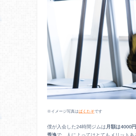
※イメージ写真は
ぱくたそ
です
僕が入会した24時間ジムは
月額は400
秀逸
で、人によってはとてもメリットあ