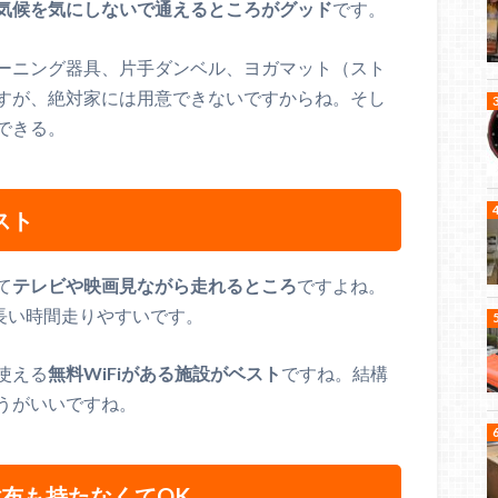
気候を気にしないで通えるところがグッド
です。
ーニング器具、片手ダンベル、ヨガマット（スト
すが、絶対家には用意できないですからね。そし
できる。
スト
て
テレビや映画見ながら走れるところ
ですよね。
。長い時間走りやすいです。
使える
無料WiFiがある施設がベスト
ですね。結構
うがいいですね。
布も持たなくてOK