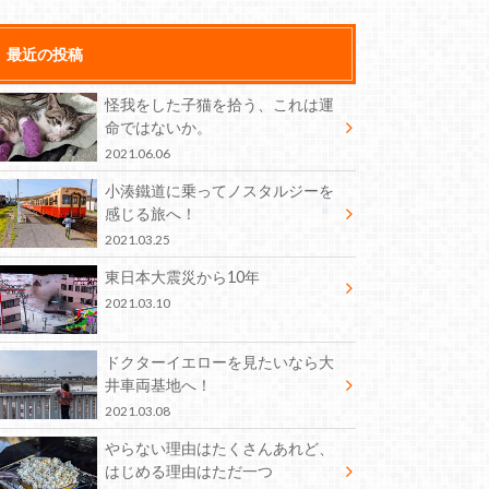
最近の投稿
怪我をした子猫を拾う、これは運
命ではないか。
2021.06.06
小湊鐵道に乗ってノスタルジーを
感じる旅へ！
2021.03.25
東日本大震災から10年
2021.03.10
ドクターイエローを見たいなら大
井車両基地へ！
2021.03.08
やらない理由はたくさんあれど、
はじめる理由はただ一つ