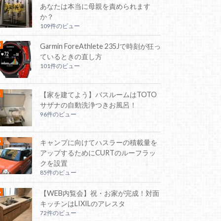
あなたは本当に母親を責められます
か？
109件のビュー
Garmin ForeAthlete 235Jで時刻が狂っ
ているときの直し方
101件のビュー
【家を建てよう】バスルームはTOTO
サザナの自動洗浄つきお風呂！
96件のビュー
キャンプに向けてハスラーの積載量を
アップするためにCURTのルーフラッ
クを設置
85件のビュー
【WEB内覧会】祝・お家が完成！対面
キッチンはLIXILのアレスタ
72件のビュー