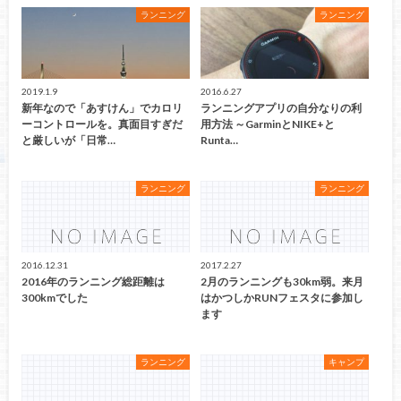
ランニング
ランニング
2019.1.9
2016.6.27
新年なので「あすけん」でカロリ
ランニングアプリの自分なりの利
ーコントロールを。真面目すぎだ
用方法 ～GarminとNIKE+と
と厳しいが「日常…
Runta…
ランニング
ランニング
2016.12.31
2017.2.27
2016年のランニング総距離は
2月のランニングも30km弱。来月
300kmでした
はかつしかRUNフェスタに参加し
ます
ランニング
キャンプ