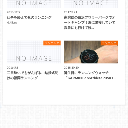
2016.12.9
2017.3.21
仕事を終えて夜のランニング
南房総の白浜フワラーパークでオ
4.4km
ートキャンプ！海に隣接していて
温泉にも行けて設…
ランニング
ランニング
2016.5.8
2018.10.10
二日酔いでもがんばる。結婚式明
誕生日にランニングウォッチ
けの福岡ランニング
「GARMIN ForeAthlete 735XT…