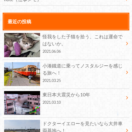
最近の投稿
怪我をした子猫を拾う、これは運命で
はないか。
2021.06.06
小湊鐵道に乗ってノスタルジーを感じ
る旅へ！
2021.03.25
東日本大震災から10年
2021.03.10
ドクターイエローを見たいなら大井車
両基地へ！