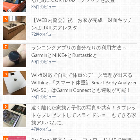
85件のビュー
【WEB内覧会】祝・お家が完成！対面キッチ
ンはLIXILのアレスタ
72件のビュー
ランニングアプリの自分なりの利用方法 ～
GarminとNIKE+とRuntasticと
60件のビュー
Wi-fi対応で自動で体重のデータ管理が出来る
Withings「スマート体重計 Smart Body Analyzer
WS-50」はGarmin Connectとも連動が可能！
55件のビュー
遠く離れた家族と子供の写真を共有！タブレッ
トをプレゼントしてスライドショーもできる家
族アルバムに。
47件のビュー
PayPayの残高をマネーフォワード MEで管理す