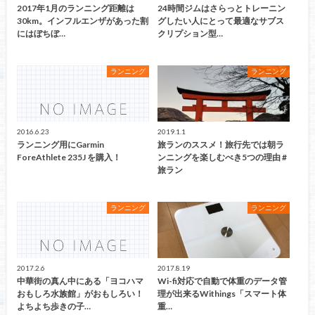
2017年1月のランニング距離は
24時間ジムはさらっとトレーニン
30km。インフルエンザがあった割
グしたい人にとって最適なサブス
にはぼちぼ…
クリプション型…
ランニング
ランニング
2016.6.23
2019.1.1
ランニング用にGarmin
旅ランのススメ！旅行先では朝ラ
ForeAthlete 235J を購入！
ンニングを楽しむべき5つの理由 #
旅ラン
ランニング
ランニング
2017.2.6
2017.8.19
中華街の真ん中にある「ヨコハマ
Wi-fi対応で自動で体重のデータ管
おもしろ水族館」がおもしろい！
理が出来るWithings「スマート体
よちよち歩きの子…
重…