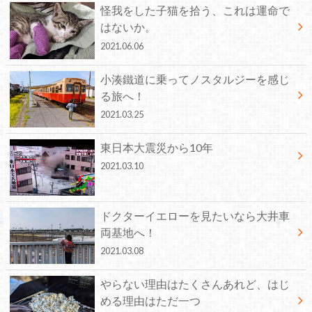
怪我をした子猫を拾う、これは運命で
はないか。
2021.06.06
小湊鐵道に乗ってノスタルジーを感じ
る旅へ！
2021.03.25
東日本大震災から10年
2021.03.10
ドクターイエローを見たいなら大井車
両基地へ！
2021.03.08
やらない理由はたくさんあれど、はじ
める理由はただ一つ