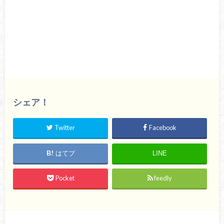
シェア！
Twitter
Facebook
はてブ
LINE
Pocket
feedly