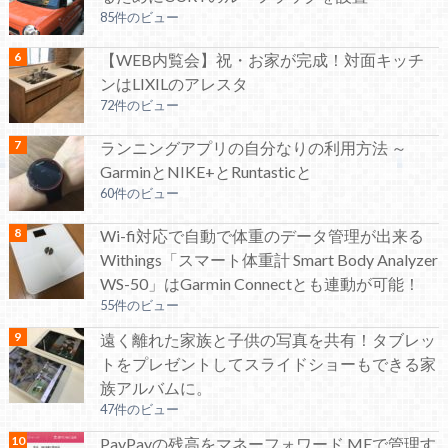
85件のビュー
【WEB内覧会】祝・お家が完成！対面キッチ
ンはLIXILのアレスタ
72件のビュー
ランニングアプリの自分なりの利用方法 ～
GarminとNIKE+とRuntasticと
60件のビュー
Wi-fi対応で自動で体重のデータ管理が出来る
Withings「スマート体重計 Smart Body Analyzer
WS-50」はGarmin Connectとも連動が可能！
55件のビュー
遠く離れた家族と子供の写真を共有！タブレッ
トをプレゼントしてスライドショーもできる家
族アルバムに。
47件のビュー
PayPayの残高をマネーフォワード MEで管理す