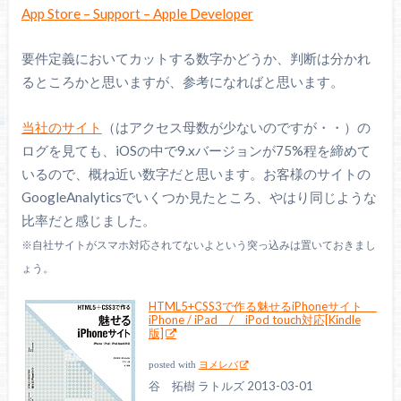
App Store – Support – Apple Developer
要件定義においてカットする数字かどうか、判断は分かれ
るところかと思いますが、参考になればと思います。
当社のサイト
（はアクセス母数が少ないのですが・・）の
ログを見ても、iOSの中で9.xバージョンが75%程を締めて
いるので、概ね近い数字だと思います。お客様のサイトの
GoogleAnalyticsでいくつか見たところ、やはり同じような
比率だと感じました。
※自社サイトがスマホ対応されてないよという突っ込みは置いておきまし
ょう。
HTML5+CSS3で作る魅せるiPhoneサイト
iPhone / iPad / iPod touch対応[Kindle
版]
posted with
ヨメレバ
谷 拓樹 ラトルズ 2013-03-01