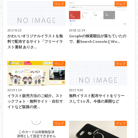
ウェブ
ウェブ
2017.8.22
2018.12.19
かわいいオリジナルイラストを無
Googleの検索順位が落ちていたの
料で配布するサイト「フリーイラ
で、新Search ConsoleとWo…
スト素材 ありさ…
ウェブ
ウェブ
2019.1.19
2017.9.20
イラスト販売方法のご紹介。スト
無料イラスト配布サイトをリリー
ックフォト・無料サイト・自社サ
スして1ヶ月。今後の展開など
イトなど販路の使…
ウェブ
ウェブ