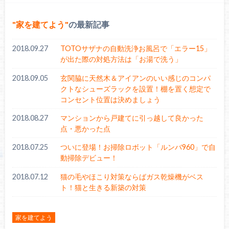
家を建てよう
の最新記事
2018.09.27
TOTOサザナの自動洗浄お風呂で「エラー15」
が出た際の対処方法は「お湯で洗う」
2018.09.05
玄関脇に天然木＆アイアンのいい感じのコンパ
クトなシューズラックを設置！棚を置く想定で
コンセント位置は決めましょう
2018.08.27
マンションから戸建てに引っ越して良かった
点・悪かった点
2018.07.25
ついに登場！お掃除ロボット「ルンバ960」で自
動掃除デビュー！
2018.07.12
猫の毛やほこり対策ならばガス乾燥機がベス
ト！猫と生きる新築の対策
家を建てよう