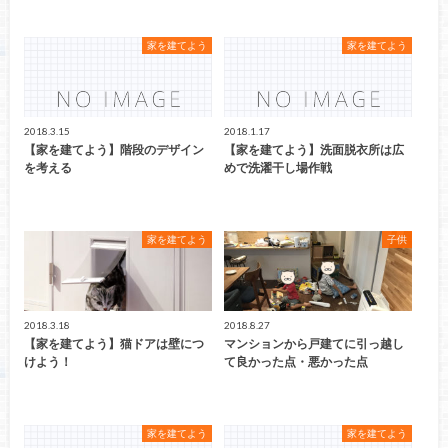
家を建てよう
家を建てよう
2018.3.15
2018.1.17
【家を建てよう】階段のデザイン
【家を建てよう】洗面脱衣所は広
を考える
めで洗濯干し場作戦
家を建てよう
子供
2018.3.18
2018.8.27
【家を建てよう】猫ドアは壁につ
マンションから戸建てに引っ越し
けよう！
て良かった点・悪かった点
家を建てよう
家を建てよう