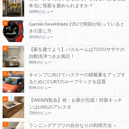
本当に母親を責められますか？
109件のビュー
Garmin ForeAthlete 235Jで時刻が狂っていると
きの直し方
101件のビュー
【家を建てよう】バスルームはTOTOサザナの
自動洗浄つきお風呂！
96件のビュー
キャンプに向けてハスラーの積載量をアップす
るためにCURTのルーフラックを設置
85件のビュー
【WEB内覧会】祝・お家が完成！対面キッチ
ンはLIXILのアレスタ
72件のビュー
ランニングアプリの自分なりの利用方法 ～