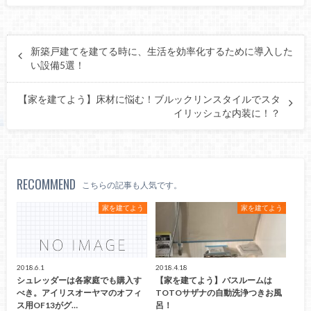
新築戸建てを建てる時に、生活を効率化するために導入した
い設備5選！
【家を建てよう】床材に悩む！ブルックリンスタイルでスタ
イリッシュな内装に！？
RECOMMEND
こちらの記事も人気です。
家を建てよう
家を建てよう
2018.6.1
2018.4.18
シュレッダーは各家庭でも購入す
【家を建てよう】バスルームは
べき。アイリスオーヤマのオフィ
TOTOサザナの自動洗浄つきお風
ス用OF13がグ…
呂！