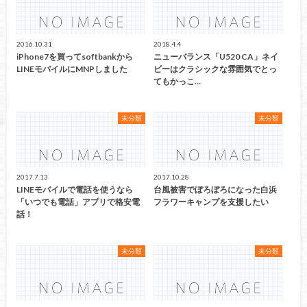
2016.10.31
2018.4.4
iPhone7を買ってsoftbankから
ニューバランス「U520 CA」ネイ
LINEモバイルにMNPしました
ビーはクラシックな雰囲気でとっ
てもかっこ…
未分類
未分類
2017.7.13
2017.10.28
LINEモバイルで電話を使うなら
台風被害でぼろぼろになった白浜
「いつでも電話」アプリで格安電
フラワーキャンプを支援したい
話！
未分類
未分類