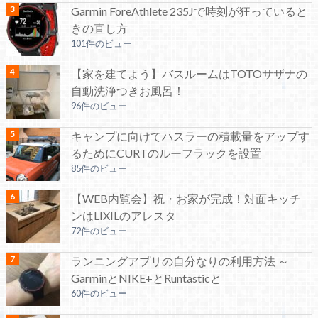
Garmin ForeAthlete 235Jで時刻が狂っていると
きの直し方
101件のビュー
【家を建てよう】バスルームはTOTOサザナの
自動洗浄つきお風呂！
96件のビュー
キャンプに向けてハスラーの積載量をアップす
るためにCURTのルーフラックを設置
85件のビュー
【WEB内覧会】祝・お家が完成！対面キッチ
ンはLIXILのアレスタ
72件のビュー
ランニングアプリの自分なりの利用方法 ～
GarminとNIKE+とRuntasticと
60件のビュー