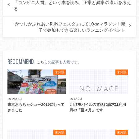
「コンビニ人間」という本を読み、正常と異常の違いを考え
る
「かつしかふれあいRUNフェスタ」にて10kmマラソン！親
子で参加もできる楽しいランニングイベント
RECOMMEND
こちらの記事も人気です。
未分類
未分類
2019.6.13
2017.2.3
東京おもちゃショー2019に行って
LINEモバイルの電話代請求は利用
きました
月の「翌々月」です
未分類
未分類