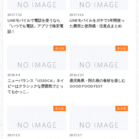
2017.7.13
2017.11.6
LINEモバイルで電話を使うなら
LINEモバイルをガチで1年間使っ
「いつでも電話」アプリで格安電
た費用と使用感・注意点まとめ
話！
未分類
未分類
2018.4.4
2016.2.21
ニューバランス「U520 CA」ネイ
鹿児島県・阿久根の食材を楽しむ
ビーはクラシックな雰囲気でとっ
GOOD FOOD FEST
てもかっこ…
未分類
未分類
2017.2.3
2017.3.7