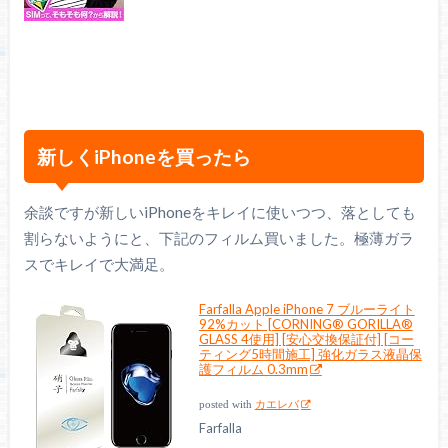
新しくiPhoneを買ったら
余談ですが新しいiPhoneをキレイに使いつつ、落としても
割らないようにと、下記のフィルム買いました。極薄ガラ
スでキレイで大満足。
Farfalla Apple iPhone 7 ブルーライト
92%カット [CORNING® GORILLA®
GLASS 4使用] [安心交換保証付] [コー
ティング5時間施工] 強化ガラス液晶保
護フィルム 0.3mm
posted with
カエレバ
Farfalla