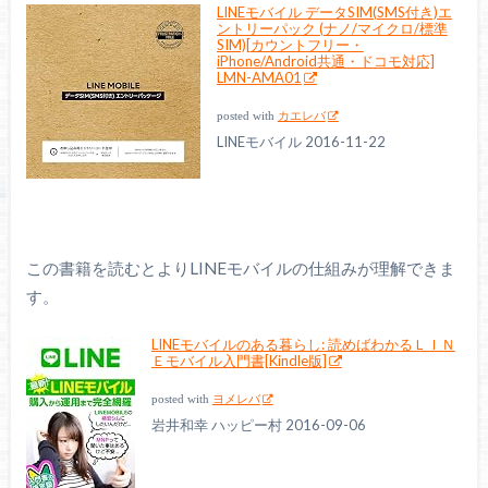
LINEモバイル データSIM(SMS付き)エ
ントリーパック (ナノ/マイクロ/標準
SIM)[カウントフリー・
iPhone/Android共通・ドコモ対応]
LMN-AMA01
posted with
カエレバ
LINEモバイル 2016-11-22
この書籍を読むとよりLINEモバイルの仕組みが理解できま
す。
LINEモバイルのある暮らし: 読めばわかるＬＩＮ
Ｅモバイル入門書[Kindle版]
posted with
ヨメレバ
岩井和幸 ハッピー村 2016-09-06