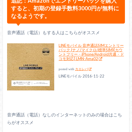
追記：Amazonでエントリーパックを購入
すると、初期の登録手数料3000円が無料に
なるようです。
音声通話（電話）もする人はこちらがオススメ
LINEモバイル 音声通話SIMエントリー
パック (ナノ/マイクロ/標準SIM)[カウ
ントフリー・iPhone/Android共通・ド
コモ対応] LMN-Ama02
posted with
カエレバ
LINEモバイル 2016-11-22
音声通話（電話）なしのインターネットのみの場合はこち
らがオススメ