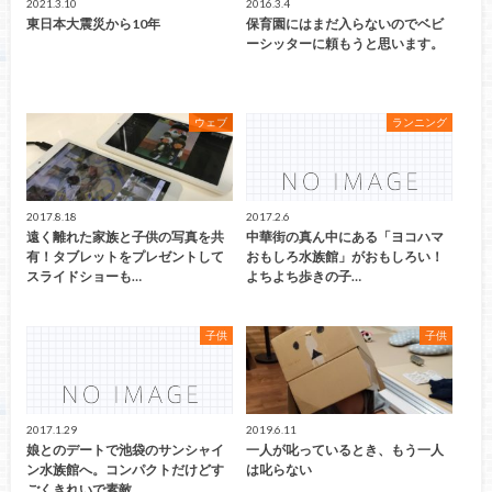
2021.3.10
2016.3.4
東日本大震災から10年
保育園にはまだ入らないのでベビ
ーシッターに頼もうと思います。
ウェブ
ランニング
2017.8.18
2017.2.6
遠く離れた家族と子供の写真を共
中華街の真ん中にある「ヨコハマ
有！タブレットをプレゼントして
おもしろ水族館」がおもしろい！
スライドショーも…
よちよち歩きの子…
子供
子供
2017.1.29
2019.6.11
娘とのデートで池袋のサンシャイ
一人が叱っているとき、もう一人
ン水族館へ。コンパクトだけどす
は叱らない
ごくきれいで素敵