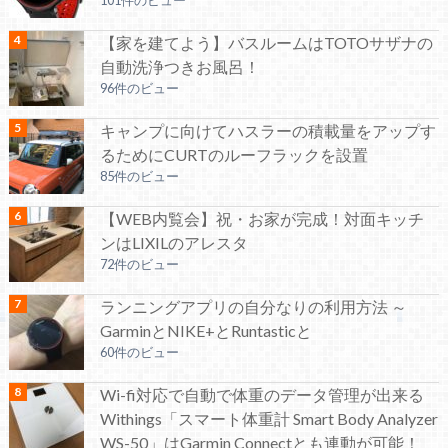
【家を建てよう】バスルームはTOTOサザナの
自動洗浄つきお風呂！
96件のビュー
キャンプに向けてハスラーの積載量をアップす
るためにCURTのルーフラックを設置
85件のビュー
【WEB内覧会】祝・お家が完成！対面キッチ
ンはLIXILのアレスタ
72件のビュー
ランニングアプリの自分なりの利用方法 ～
GarminとNIKE+とRuntasticと
60件のビュー
Wi-fi対応で自動で体重のデータ管理が出来る
Withings「スマート体重計 Smart Body Analyzer
WS-50」はGarmin Connectとも連動が可能！