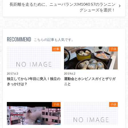
長距離を走るために、ニューバランスM1040 S7のランニン
グシューズを選択！
RECOMMEND
こちらの記事も人気です。
仕事
子供
2017.6.3
2019.6.2
独立してから7年目に突入！独立の
運動会とホンビノスガイとザリガ
きっかけは？
ニと
子供
子供