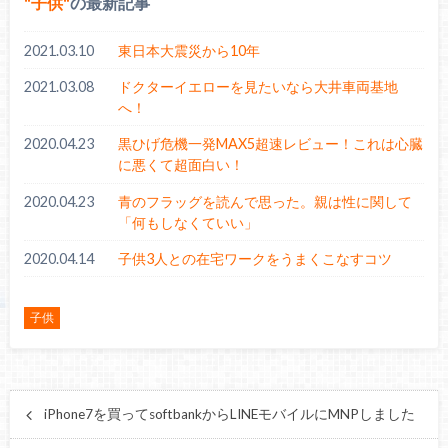
子供
の最新記事
2021.03.10
東日本大震災から10年
2021.03.08
ドクターイエローを見たいなら大井車両基地
へ！
2020.04.23
黒ひげ危機一発MAX5超速レビュー！これは心臓
に悪くて超面白い！
2020.04.23
青のフラッグを読んで思った。親は性に関して
「何もしなくていい」
2020.04.14
子供3人との在宅ワークをうまくこなすコツ
子供
iPhone7を買ってsoftbankからLINEモバイルにMNPしました