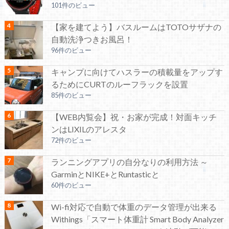
101件のビュー
【家を建てよう】バスルームはTOTOサザナの
自動洗浄つきお風呂！
96件のビュー
キャンプに向けてハスラーの積載量をアップす
るためにCURTのルーフラックを設置
85件のビュー
【WEB内覧会】祝・お家が完成！対面キッチ
ンはLIXILのアレスタ
72件のビュー
ランニングアプリの自分なりの利用方法 ～
GarminとNIKE+とRuntasticと
60件のビュー
Wi-fi対応で自動で体重のデータ管理が出来る
Withings「スマート体重計 Smart Body Analyzer