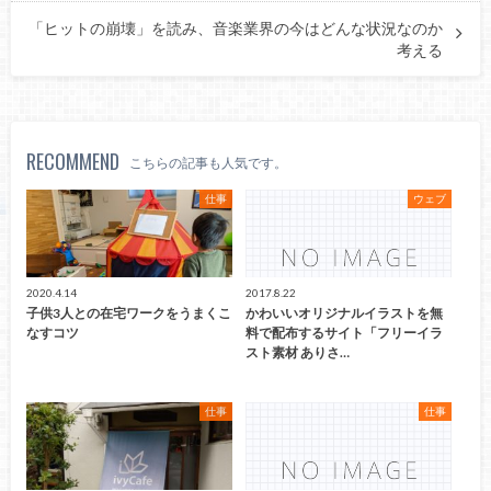
「ヒットの崩壊」を読み、音楽業界の今はどんな状況なのか
考える
RECOMMEND
こちらの記事も人気です。
仕事
ウェブ
2020.4.14
2017.8.22
子供3人との在宅ワークをうまくこ
かわいいオリジナルイラストを無
なすコツ
料で配布するサイト「フリーイラ
スト素材 ありさ…
仕事
仕事