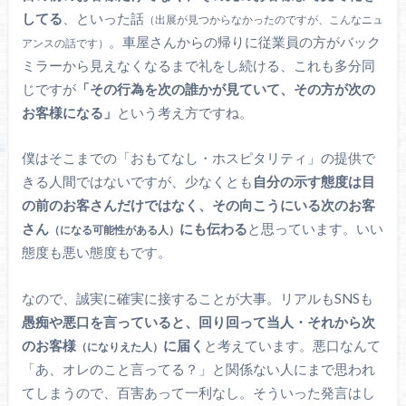
してる
、といった話
（出展が見つからなかったのですが、こんなニュ
。車屋さんからの帰りに従業員の方がバック
アンスの話です）
ミラーから見えなくなるまで礼をし続ける、これも多分同
じですが
「その行為を次の誰かが見ていて、その方が次の
お客様になる」
という考え方ですね。
僕はそこまでの「おもてなし・ホスピタリティ」の提供で
きる人間ではないですが、少なくとも
自分の示す態度は目
の前のお客さんだけではなく、その向こうにいる次のお客
さん
にも伝わる
と思っています。いい
（になる可能性がある人）
態度も悪い態度もです。
なので、誠実に確実に接することが大事。リアルもSNSも
愚痴や悪口を言っていると、回り回って当人・それから次
のお客様
に届く
と考えています。悪口なんて
（になりえた人）
「あ、オレのこと言ってる？」と関係ない人にまで思われ
てしまうので、百害あって一利なし。そういった発言はし