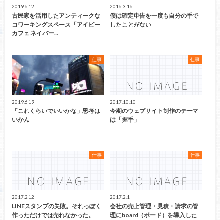
2019.6.12
2016.3.16
古民家を活用したアンティークな
僕は確定申告を一度も自分の手で
コワーキングスペース「アイビー
したことがない
カフェ ネイバー…
仕事
仕事
2019.6.19
2017.10.10
「これくらいでいいかな」思考は
今期のウェブサイト制作のテーマ
いかん
は「握手」
仕事
仕事
2017.2.12
2017.2.1
LINEスタンプの失敗。それっぽく
会社の売上管理・見積・請求の管
作っただけでは売れなかった。
理にboard（ボード）を導入した