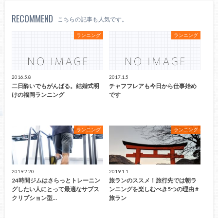
RECOMMEND
こちらの記事も人気です。
ランニング
ランニング
2016.5.8
2017.1.5
二日酔いでもがんばる。結婚式明
チャフフレアも今日から仕事始め
けの福岡ランニング
です
ランニング
ランニング
2019.2.20
2019.1.1
24時間ジムはさらっとトレーニン
旅ランのススメ！旅行先では朝ラ
グしたい人にとって最適なサブス
ンニングを楽しむべき5つの理由 #
クリプション型…
旅ラン