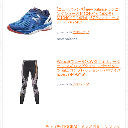
[ニューバランス] new balance ランニ
ングシューズ M1040 4E (16秋冬)
M1040 4E (16秋冬) S7 (シャイニーブ
ルー(S7)/26)
posted with
カエレバ
new balance
Wacoal(ワコール) CW-X ジェネレータ
ー メンズ ロングタイツ スポーツタイ
ツ 着圧 コンプレッション GY Mサイズ
hzo659-M-GY
posted with
カエレバ
ティゴラ(TIGORA) メンズ 長袖 コンプレッ