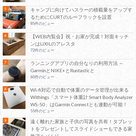
キャンプに向けてハスラーの積載量をアップす
るためにCURTのルーフラックを設置
85件のビュー
【WEB内覧会】祝・お家が完成！対面キッチ
ンはLIXILのアレスタ
72件のビュー
ランニングアプリの自分なりの利用方法 ～
GarminとNIKE+とRuntasticと
60件のビュー
Wi-fi対応で自動で体重のデータ管理が出来る
Withings「スマート体重計 Smart Body Analyzer
WS-50」はGarmin Connectとも連動が可能！
55件のビュー
遠く離れた家族と子供の写真を共有！タブレッ
トをプレゼントしてスライドショーもできる家
族アルバムに。