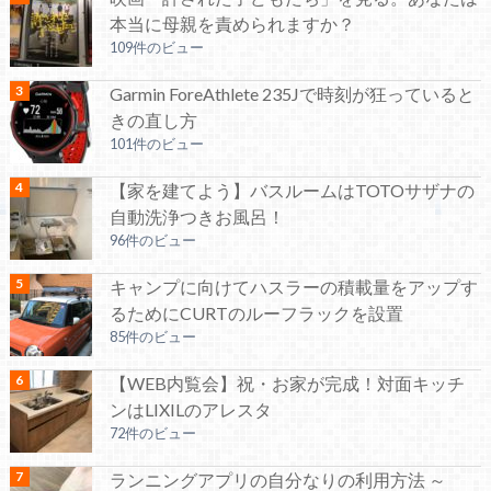
本当に母親を責められますか？
109件のビュー
Garmin ForeAthlete 235Jで時刻が狂っていると
きの直し方
101件のビュー
【家を建てよう】バスルームはTOTOサザナの
自動洗浄つきお風呂！
96件のビュー
キャンプに向けてハスラーの積載量をアップす
るためにCURTのルーフラックを設置
85件のビュー
【WEB内覧会】祝・お家が完成！対面キッチ
ンはLIXILのアレスタ
72件のビュー
ランニングアプリの自分なりの利用方法 ～