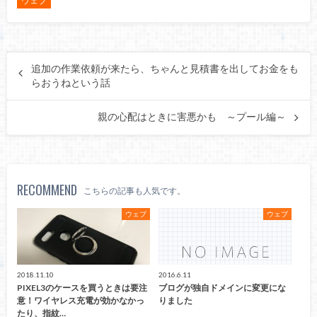
ウェブ
追加の作業依頼が来たら、ちゃんと見積書を出してお金をも
らおうねという話
親の心配はときに害悪かも ～プール編～
RECOMMEND
こちらの記事も人気です。
ウェブ
ウェブ
2018.11.10
2016.6.11
PIXEL3のケースを買うときは要注
ブログが独自ドメインに変更にな
意！ワイヤレス充電が効かなかっ
りました
たり、指紋…