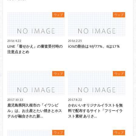
ウェブ
ウェブ
2016.4.22
2016.2.25
LINE「着せかえ」の審査受付時の
iOSの割合は 9が77%、8は17％
注意点まとめ
ウェブ
ウェブ
2017.10.13
2017.8.22
鹿児島県阿久根市の「イワシビ
かわいいオリジナルイラストを無
ル」は、お土産とたい焼きとホス
料で配布するサイト「フリーイラ
テルが融合された新…
スト素材 ありさ…
ウェブ
ウェブ