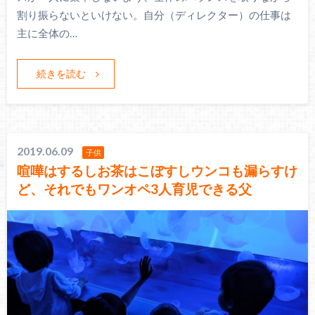
割り振らないといけない。自分（ディレクター）の仕事は
主に全体の…
続きを読む
2019.06.09
子供
喧嘩はするしお茶はこぼすしウンコも漏らすけ
ど、それでもワンオペ3人育児できる父