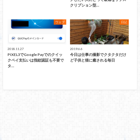
クリプション型…
ウェブ
日記
2018.11.27
2019.6.6
PIXEL3でGoogle Payでのクイッ
今日は仕事の撮影でクタクタだけ
クペイ支払いは指紋認証も不要で
ど子供と猫に癒される毎日
タ…