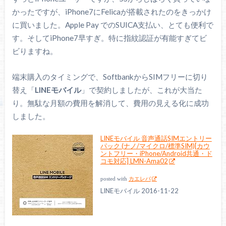
かったですが、iPhone7にFelicaが搭載されたのをきっかけ
に買いました。Apple Pay でのSUICA支払い、とても便利で
す。そしてiPhone7早すぎ。特に指紋認証が有能すぎてビ
ビりますね。
端末購入のタイミングで、SoftbankからSIMフリーに切り
替え「
LINEモバイル
」で契約しましたが、これが大当た
り。無駄な月額の費用を解消して、費用の見える化に成功
しました。
LINEモバイル 音声通話SIMエントリー
パック (ナノ/マイクロ/標準SIM)[カウ
ントフリー・iPhone/Android共通・ド
コモ対応] LMN-Ama02
posted with
カエレバ
LINEモバイル 2016-11-22