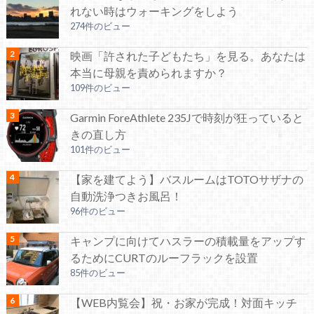
れない時はウォーキングをしよう
274件のビュー
映画「許された子どもたち」を見る。あなたは
本当に母親を責められますか？
109件のビュー
Garmin ForeAthlete 235Jで時刻が狂っていると
きの直し方
101件のビュー
【家を建てよう】バスルームはTOTOサザナの
自動洗浄つきお風呂！
96件のビュー
キャンプに向けてハスラーの積載量をアップす
るためにCURTのルーフラックを設置
85件のビュー
【WEB内覧会】祝・お家が完成！対面キッチ