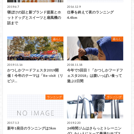
2019.6.7
2016.12.9
寝ぼけの話と新ブランド提案とホ
仕事を終えて夜のランニング
ットドッグとスイーツと扇風機の
4.4km
話まで
暮らし
暮らし
2019.11.16
2018.11.18
かつしかフードフェスタ2019開
今年で5回目！「かつしかフードフ
催！今年のテーマは「Re-visit（リ
ェスタ2018」は腹いっぱい食って
ビジ…
遊ぶ2日間
ランニング
ランニング
2017.1.3
2019.2.20
新年1発目のランニングは5km
24時間ジムはさらっとトレーニン
グしたい人にとって最適なサブス