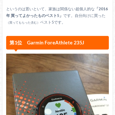
というのは置いといて、家族は関係ない超個人的な
「2016
年 買ってよかったものベスト5」
です。自分向けに買った
ベスト5です。
（買ってもらった含む）
第1位 Garmin ForeAthlete 235J