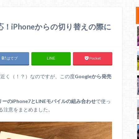
対応！iPhoneからの切り替えの際に
はてブ
Pocket
LINE
10年近く（！？）なのですが、この度
Googleから発売
。
リーのiPhone7とLINEモバイルの組み合わせ
で使っ
る注意をまとめました。