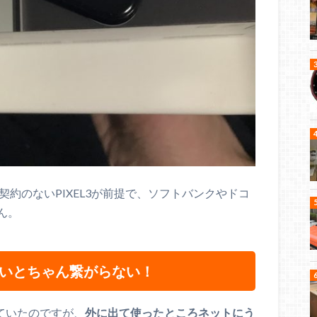
ア契約のないPIXEL3が前提で、ソフトバンクやドコ
ん。
ないとちゃん繋がらない！
ていたのですが、
外に出て使ったところネットにう