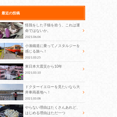
最近の投稿
怪我をした子猫を拾う、これは運
命ではないか。
2021.06.06
小湊鐵道に乗ってノスタルジーを
感じる旅へ！
2021.03.25
東日本大震災から10年
2021.03.10
ドクターイエローを見たいなら大
井車両基地へ！
2021.03.08
やらない理由はたくさんあれど、
はじめる理由はただ一つ