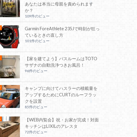
あなたは本当に母親を責められます
か？
109件のビュー
Garmin ForeAthlete 235Jで時刻が狂っ
ているときの直し方
101件のビュー
【家を建てよう】バスルームはTOTO
サザナの自動洗浄つきお風呂！
96件のビュー
キャンプに向けてハスラーの積載量を
アップするためにCURTのルーフラッ
クを設置
85件のビュー
【WEB内覧会】祝・お家が完成！対面
キッチンはLIXILのアレスタ
72件のビュー