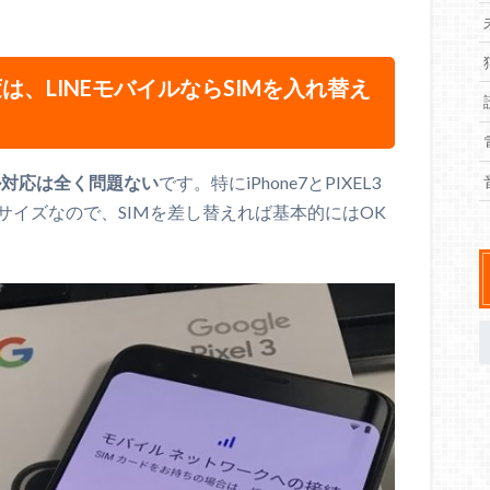
種変は、LINEモバイルならSIMを入れ替え
バイル対応は全く問題ない
です。特にiPhone7とPIXEL3
ード」サイズなので、SIMを差し替えれば基本的にはOK