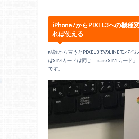
iPhone7からPIXEL3への機
れば使える
結論から言うと
PIXEL3でのLINEモ
はSIMカードは同じ「nano SIM カ
です。