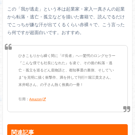
この「我が逃走」という本は起業家・家入一真さんの起業
から転落・逃亡・孤立などを描いた書籍で、読んでるだけ
でこっちが嫌な汗が出てくるくらい赤裸々で、こう言った
ら何ですが超面白いです。おすすめ。
ひきこもりから瞬く間に「IT長者」へ―驚愕のロングセラー
『こんな僕でも社長になれた』を凌ぐ、その後の転落・逃
亡・孤立を巡るどん底物語と、都知事選の裏側、そして“い
ま”を克明に描く衝撃作、満を持して刊行!! 堀江貴文さん、
末井昭さん、の子さん熱く推薦の一冊！
引用：
Amazon
関連記事