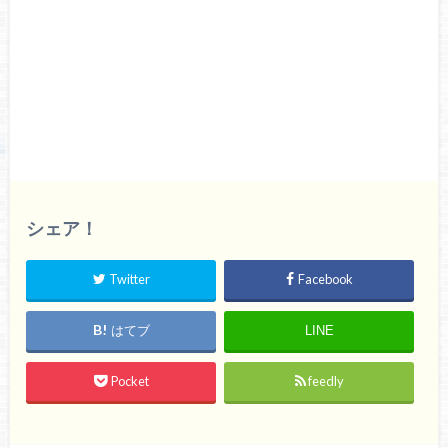
シェア！
Twitter
Facebook
はてブ
LINE
Pocket
feedly