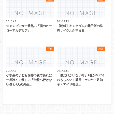
2016.4.11
2016.2.19
ジャンプで今一番熱い「僕のヒー
【朗報】キングダムの電子版の発
ローアカデミア」！
売サイクルが早まる
子供
読書
2017.7.2
2017.2.11
小学生の子どもを持つ親であれば
「僕だけがいない街」9巻がヤバイ
一度読んで欲しい「学校へ行けな
おもしろい！雛月・ケンヤ・佐知
い僕と9人の先生…
子・アイリ視点…