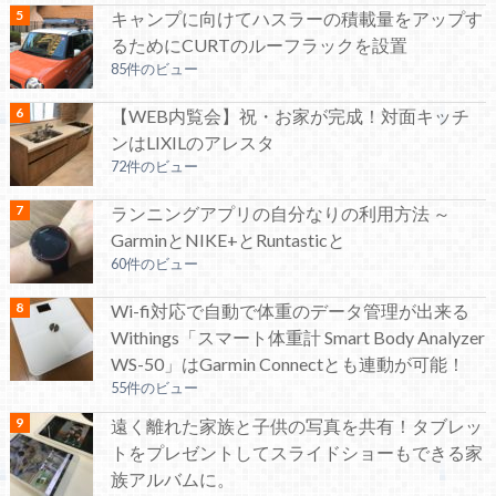
キャンプに向けてハスラーの積載量をアップす
るためにCURTのルーフラックを設置
85件のビュー
【WEB内覧会】祝・お家が完成！対面キッチ
ンはLIXILのアレスタ
72件のビュー
ランニングアプリの自分なりの利用方法 ～
GarminとNIKE+とRuntasticと
60件のビュー
Wi-fi対応で自動で体重のデータ管理が出来る
Withings「スマート体重計 Smart Body Analyzer
WS-50」はGarmin Connectとも連動が可能！
55件のビュー
遠く離れた家族と子供の写真を共有！タブレッ
トをプレゼントしてスライドショーもできる家
族アルバムに。