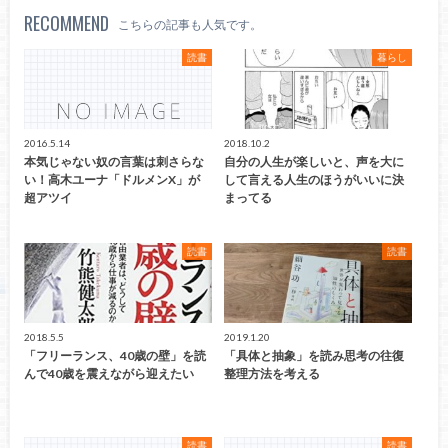
RECOMMEND
こちらの記事も人気です。
読書
暮らし
2016.5.14
2018.10.2
本気じゃない奴の言葉は刺さらな
自分の人生が楽しいと、声を大に
い！高木ユーナ「ドルメンX」が
して言える人生のほうがいいに決
超アツイ
まってる
読書
読書
2018.5.5
2019.1.20
「フリーランス、40歳の壁」を読
「具体と抽象」を読み思考の往復
んで40歳を震えながら迎えたい
整理方法を考える
読書
読書